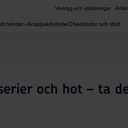
Verktyg och utbildningar
Artikl
ot händer
Gruppaktiviteter
Checklistor och stöd
erier och hot – ta d