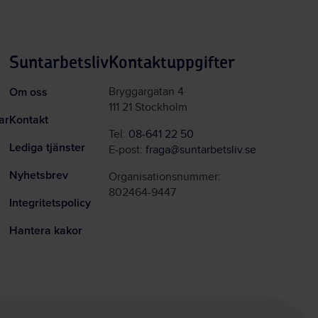
Suntarbetsliv
Kontaktuppgifter
Om oss
Bryggargatan 4
111 21 Stockholm
ar
Kontakt
Tel:
08-641 22 50
Lediga tjänster
E-post:
fraga@suntarbetsliv.se
Nyhetsbrev
Organisationsnummer:
802464-9447
Integritetspolicy
Hantera kakor