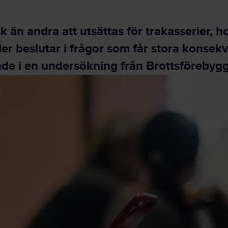
 än andra att utsättas för trakasserier, hot
ler beslutar i frågor som får stora konsekv
juade i en undersökning från Brottsföreby