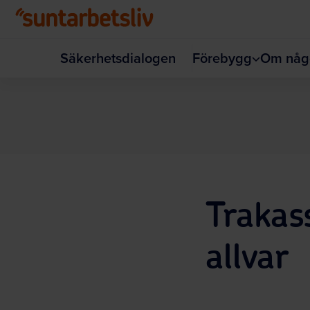
Hoppa till huvudinnehållet
Säkerhetsdialogen
Förebygg
Om någ
Trakass
allvar