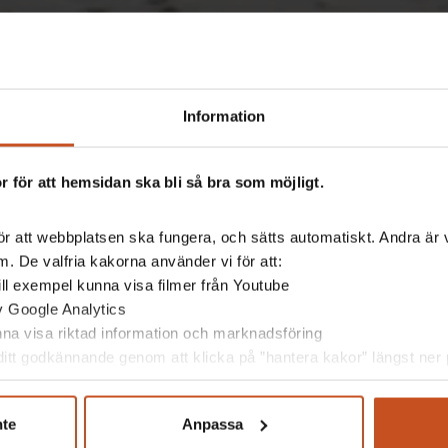
Information
 för att hemsidan ska bli så bra som möjligt.
r att webbplatsen ska fungera, och sätts automatiskt. Andra är va
. De valfria kakorna använder vi för att:
 till exempel kunna visa filmer från Youtube
av Google Analytics
unna visa riktad information och marknadsföring
itt godkännande genom att klicka på ”hantera kakor” längst ner p
nte
Anpassa