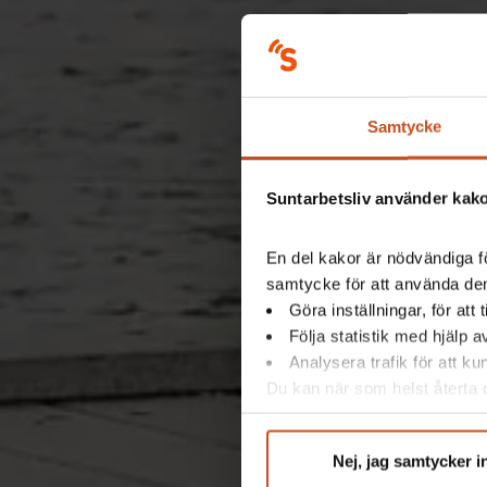
Samtycke
Suntarbetsliv använder kakor
En del kakor är nödvändiga fö
samtycke för att använda dem
Göra inställningar, för att
Följa statistik med hjälp 
Analysera trafik för att k
Du kan när som helst återta d
integritet@suntarbetsliv.se.
Nej, jag samtycker i