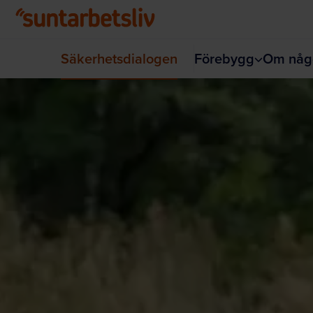
Hoppa till huvudinnehållet
Säkerhetsdialogen
Förebygg
Om någ