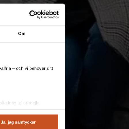
Om
lfria – och vi behöver ditt
å sidan, eller mejla
Ja, jag samtycker