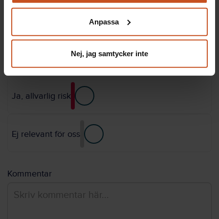
Du kan när som helst återta ditt godkännande genom att
klicka på ”hantera kakor” längst ner på sidan, eller mejla
Delvis, viss risk
Anpassa
integritet@suntarbetsliv.se.
Nej, jag samtycker inte
Ja, stor risk
Ja, allvarlig risk
Ej relevant för oss
Kommentar