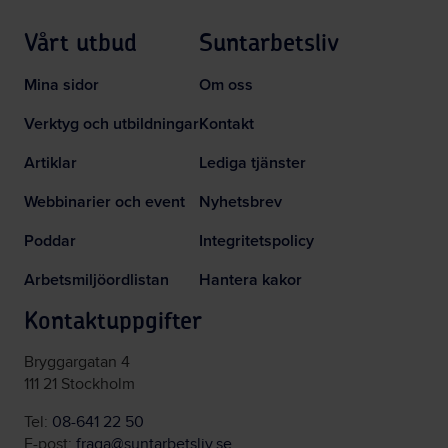
Vårt utbud
Suntarbetsliv
Mina sidor
Om oss
Verktyg och utbildningar
Kontakt
Artiklar
Lediga tjänster
Webbinarier och event
Nyhetsbrev
Poddar
Integritetspolicy
Arbetsmiljöordlistan
Hantera kakor
Kontaktuppgifter
Bryggargatan 4
111 21 Stockholm
Tel:
08-641 22 50
E-post:
fraga@suntarbetsliv.se