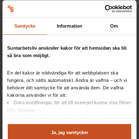
Kommentar
Samtycke
Information
Om
Suntarbetsliv använder kakor för att hemsidan ska bli
så bra som möjligt.
Fråga 8 av 13
En del kakor är nödvändiga för att webbplatsen ska
fungera, och sätts automatiskt. Andra är valfria – och vi
Finns en risk för våld eller hot
behöver ditt samtycke för att använda dem. De valfria
som uppstår i olika
kakorna använder vi för att:
Göra inställningar, för att till exempel kunna visa filmer
konfliktsituationer?
från Youtube
Följa statistik med hjälp av Google Analytics
Analysera trafik för att kunna visa riktad information
Nej, ingen risk
och marknadsföring
Ja, jag samtycker