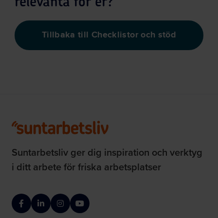
relevanta för er?
Checklist
Tillbaka till Checklistor och stöd
Suntarbetsliv ger dig inspiration och verktyg
i ditt arbete för friska arbetsplatser
Facebook
LinkedIn
Instagram
YouTube